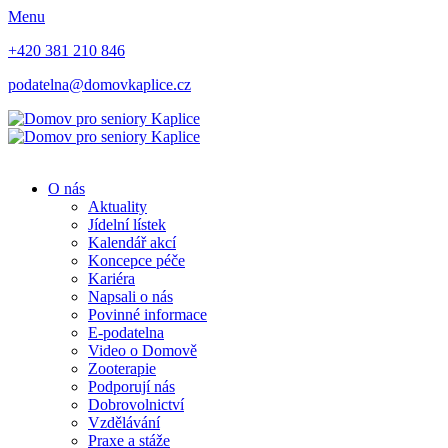
Menu
+420 381 210 846
podatelna@domovkaplice.cz
O nás
Aktuality
Jídelní lístek
Kalendář akcí
Koncepce péče
Kariéra
Napsali o nás
Povinné informace
E-podatelna
Video o Domově
Zooterapie
Podporují nás
Dobrovolnictví
Vzdělávání
Praxe a stáže