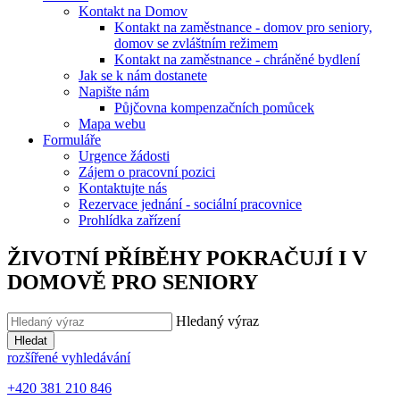
Kontakt na Domov
Kontakt na zaměstnance - domov pro seniory,
domov se zvláštním režimem
Kontakt na zaměstnance - chráněné bydlení
Jak se k nám dostanete
Napište nám
Půjčovna kompenzačních pomůcek
Mapa webu
Formuláře
Urgence žádosti
Zájem o pracovní pozici
Kontaktujte nás
Rezervace jednání - sociální pracovnice
Prohlídka zařízení
ŽIVOTNÍ PŘÍBĚHY POKRAČUJÍ I V
DOMOVĚ PRO SENIORY
Hledaný výraz
Hledat
rozšířené vyhledávání
+420 381 210 846