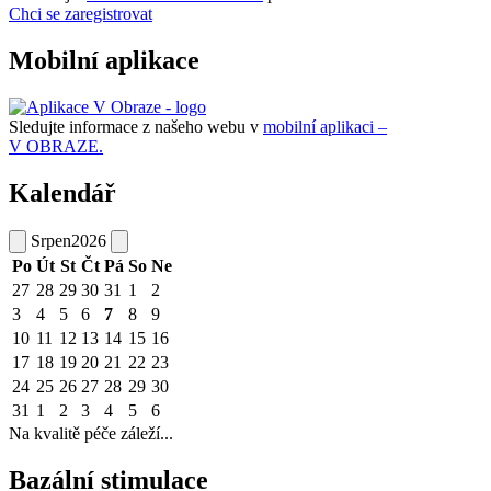
Chci se zaregistrovat
Mobilní aplikace
Sledujte informace z našeho webu v
mobilní aplikaci –
V OBRAZE.
Kalendář
Srpen
2026
Po
Út
St
Čt
Pá
So
Ne
27
28
29
30
31
1
2
3
4
5
6
7
8
9
10
11
12
13
14
15
16
17
18
19
20
21
22
23
24
25
26
27
28
29
30
31
1
2
3
4
5
6
Na kvalitě péče záleží...
Bazální stimulace