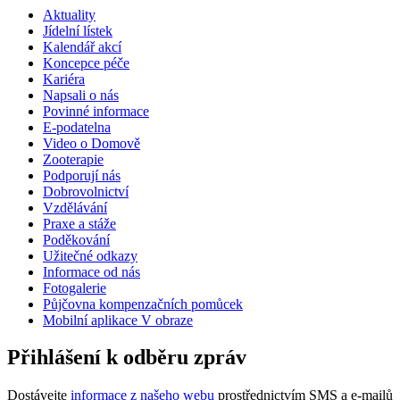
Aktuality
Jídelní lístek
Kalendář akcí
Koncepce péče
Kariéra
Napsali o nás
Povinné informace
E-podatelna
Video o Domově
Zooterapie
Podporují nás
Dobrovolnictví
Vzdělávání
Praxe a stáže
Poděkování
Užitečné odkazy
Informace od nás
Fotogalerie
Půjčovna kompenzačních pomůcek
Mobilní aplikace V obraze
Přihlášení k odběru zpráv
Dostávejte
informace z našeho webu
prostřednictvím SMS a e-mailů