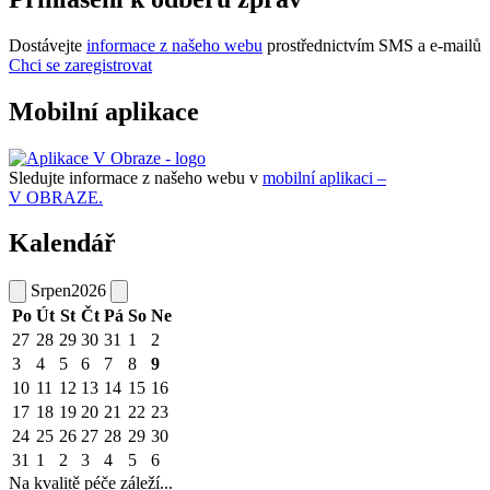
Dostávejte
informace z našeho webu
prostřednictvím SMS a e-mailů
Chci se zaregistrovat
Mobilní aplikace
Sledujte informace z našeho webu v
mobilní aplikaci –
V OBRAZE.
Kalendář
Srpen
2026
Po
Út
St
Čt
Pá
So
Ne
27
28
29
30
31
1
2
3
4
5
6
7
8
9
10
11
12
13
14
15
16
17
18
19
20
21
22
23
24
25
26
27
28
29
30
31
1
2
3
4
5
6
Na kvalitě péče záleží...