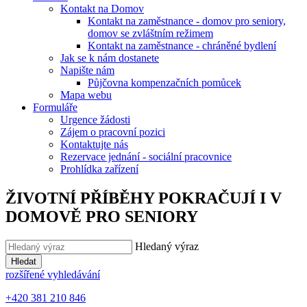
Kontakt na Domov
Kontakt na zaměstnance - domov pro seniory,
domov se zvláštním režimem
Kontakt na zaměstnance - chráněné bydlení
Jak se k nám dostanete
Napište nám
Půjčovna kompenzačních pomůcek
Mapa webu
Formuláře
Urgence žádosti
Zájem o pracovní pozici
Kontaktujte nás
Rezervace jednání - sociální pracovnice
Prohlídka zařízení
ŽIVOTNÍ PŘÍBĚHY POKRAČUJÍ I V
DOMOVĚ PRO SENIORY
Hledaný výraz
Hledat
rozšířené vyhledávání
+420 381 210 846