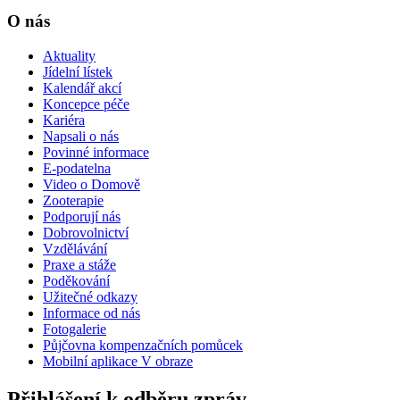
O nás
Aktuality
Jídelní lístek
Kalendář akcí
Koncepce péče
Kariéra
Napsali o nás
Povinné informace
E-podatelna
Video o Domově
Zooterapie
Podporují nás
Dobrovolnictví
Vzdělávání
Praxe a stáže
Poděkování
Užitečné odkazy
Informace od nás
Fotogalerie
Půjčovna kompenzačních pomůcek
Mobilní aplikace V obraze
Přihlášení k odběru zpráv