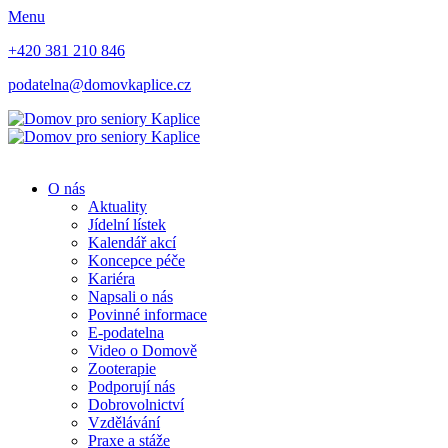
Menu
+420 381 210 846
podatelna@domovkaplice.cz
O nás
Aktuality
Jídelní lístek
Kalendář akcí
Koncepce péče
Kariéra
Napsali o nás
Povinné informace
E-podatelna
Video o Domově
Zooterapie
Podporují nás
Dobrovolnictví
Vzdělávání
Praxe a stáže