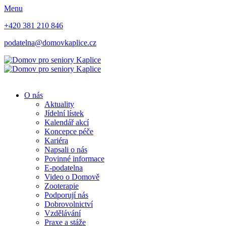
Menu
+420 381 210 846
podatelna@domovkaplice.cz
O nás
Aktuality
Jídelní lístek
Kalendář akcí
Koncepce péče
Kariéra
Napsali o nás
Povinné informace
E-podatelna
Video o Domově
Zooterapie
Podporují nás
Dobrovolnictví
Vzdělávání
Praxe a stáže