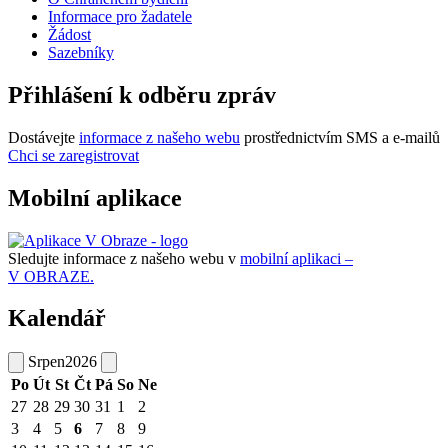
Informace pro žadatele
Žádost
Sazebníky
Přihlášení k odběru zpráv
Dostávejte
informace z našeho webu
prostřednictvím SMS a e-mailů
Chci se zaregistrovat
Mobilní aplikace
Sledujte informace z našeho webu v
mobilní aplikaci –
V OBRAZE.
Kalendář
Srpen
2026
Po
Út
St
Čt
Pá
So
Ne
27
28
29
30
31
1
2
3
4
5
6
7
8
9