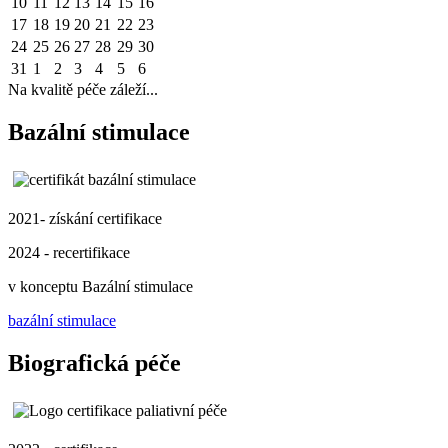
10
11
12
13
14
15
16
17
18
19
20
21
22
23
24
25
26
27
28
29
30
31
1
2
3
4
5
6
Na kvalitě péče záleží...
Bazální stimulace
2021- získání certifikace
2024 - recertifikace
v konceptu Bazální stimulace
bazální stimulace
Biografická péče