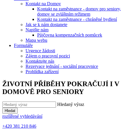
Kontakt na Domov
Kontakt na zaměstnance - domov pro seniory,
domov se zvláštním režimem
Kontakt na zaměstnance - chráněné bydlení
Jak se k nám dostanete
Napište nám
Půjčovna kompenzačních pomůcek
Mapa webu
Formuláře
Urgence žádosti
Zájem o pracovní pozici
Kontaktujte nás
Rezervace jednání - sociální pracovnice
Prohlídka zařízení
ŽIVOTNÍ PŘÍBĚHY POKRAČUJÍ I V
DOMOVĚ PRO SENIORY
Hledaný výraz
Hledat
rozšířené vyhledávání
+420 381 210 846