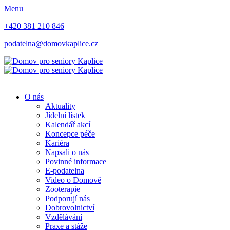
Menu
+420 381 210 846
podatelna@domovkaplice.cz
O nás
Aktuality
Jídelní lístek
Kalendář akcí
Koncepce péče
Kariéra
Napsali o nás
Povinné informace
E-podatelna
Video o Domově
Zooterapie
Podporují nás
Dobrovolnictví
Vzdělávání
Praxe a stáže