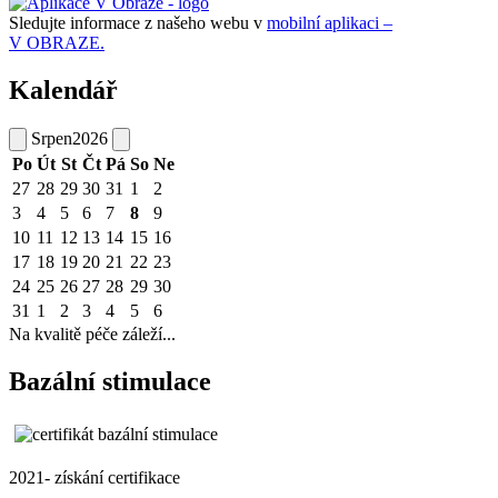
Sledujte informace z našeho webu v
mobilní aplikaci –
V OBRAZE.
Kalendář
Srpen
2026
Po
Út
St
Čt
Pá
So
Ne
27
28
29
30
31
1
2
3
4
5
6
7
8
9
10
11
12
13
14
15
16
17
18
19
20
21
22
23
24
25
26
27
28
29
30
31
1
2
3
4
5
6
Na kvalitě péče záleží...
Bazální stimulace
2021- získání certifikace