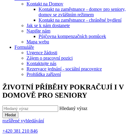
Kontakt na Domov
Kontakt na zaměstnance - domov pro seniory,
domov se zvláštním režimem
Kontakt na zaměstnance - chráněné bydlení
Jak se k nám dostanete
Napište nám
Půjčovna kompenzačních pomůcek
Mapa webu
Formuláře
Urgence žádosti
Zájem o pracovní pozici
Kontaktujte nás
Rezervace jednání - sociální pracovnice
Prohlídka zařízení
ŽIVOTNÍ PŘÍBĚHY POKRAČUJÍ I V
DOMOVĚ PRO SENIORY
Hledaný výraz
Hledat
rozšířené vyhledávání
+420 381 210 846