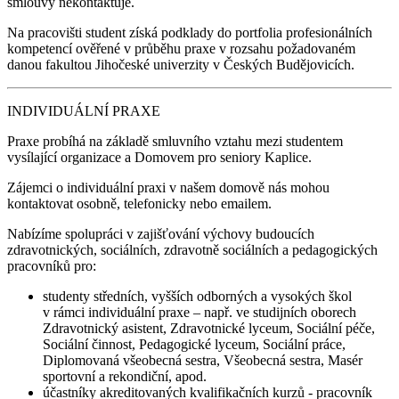
smlouvy nekontaktuje.
Na pracovišti student získá podklady do portfolia profesionálních
kompetencí ověřené v průběhu praxe v rozsahu požadovaném
danou fakultou Jihočeské univerzity v Českých Budějovicích.
INDIVIDUÁLNÍ PRAXE
Praxe probíhá na základě smluvního vztahu mezi studentem
vysílající organizace a Domovem pro seniory Kaplice.
Zájemci o individuální praxi v našem domově nás mohou
kontaktovat osobně, telefonicky nebo emailem.
Nabízíme spolupráci v zajišťování výchovy budoucích
zdravotnických, sociálních, zdravotně sociálních a pedagogických
pracovníků pro:
studenty středních, vyšších odborných a vysokých škol
v rámci individuální praxe – např. ve studijních oborech
Zdravotnický asistent, Zdravotnické lyceum, Sociální péče,
Sociální činnost, Pedagogické lyceum, Sociální práce,
Diplomovaná všeobecná sestra, Všeobecná sestra, Masér
sportovní a rekondiční, apod.
účastníky akreditovaných kvalifikačních kurzů - pracovník