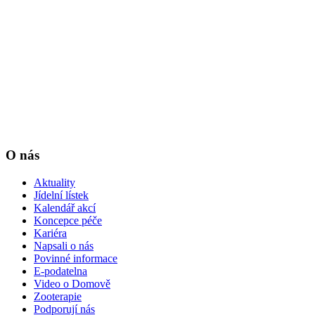
O nás
Aktuality
Jídelní lístek
Kalendář akcí
Koncepce péče
Kariéra
Napsali o nás
Povinné informace
E-podatelna
Video o Domově
Zooterapie
Podporují nás