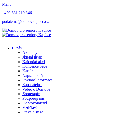
Menu
+420 381 210 846
podatelna@domovkaplice.cz
O nás
Aktuality
Jídelní lístek
Kalendář akcí
Koncepce péče
Kariéra
Napsali o nás
Povinné informace
E-podatelna
Video o Domově
Zooterapie
Podporují nás
Dobrovolnictví
Vzdělávání
Praxe a stáže