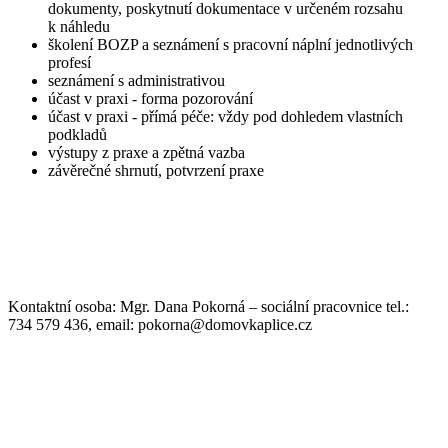
dokumenty, poskytnutí dokumentace v určeném rozsahu
k náhledu
školení BOZP a seznámení s pracovní náplní jednotlivých
profesí
seznámení s administrativou
účast v praxi - forma pozorování
účast v praxi - přímá péče: vždy pod dohledem vlastních
podkladů
výstupy z praxe a zpětná vazba
závěrečné shrnutí, potvrzení praxe
Kontaktní osoba: Mgr. Dana Pokorná – sociální pracovnice tel.:
734 579 436, email: pokorna@domovkaplice.cz