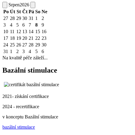
Srpen
2026
Po
Út
St
Čt
Pá
So
Ne
27
28
29
30
31
1
2
3
4
5
6
7
8
9
10
11
12
13
14
15
16
17
18
19
20
21
22
23
24
25
26
27
28
29
30
31
1
2
3
4
5
6
Na kvalitě péče záleží...
Bazální stimulace
2021- získání certifikace
2024 - recertifikace
v konceptu Bazální stimulace
bazální stimulace