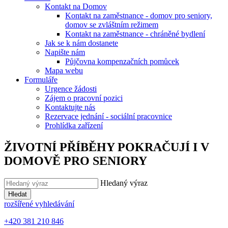
Kontakt na Domov
Kontakt na zaměstnance - domov pro seniory,
domov se zvláštním režimem
Kontakt na zaměstnance - chráněné bydlení
Jak se k nám dostanete
Napište nám
Půjčovna kompenzačních pomůcek
Mapa webu
Formuláře
Urgence žádosti
Zájem o pracovní pozici
Kontaktujte nás
Rezervace jednání - sociální pracovnice
Prohlídka zařízení
ŽIVOTNÍ PŘÍBĚHY POKRAČUJÍ I V
DOMOVĚ PRO SENIORY
Hledaný výraz
Hledat
rozšířené vyhledávání
+420 381 210 846