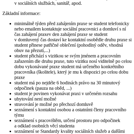
v sociálních službách, sanitář, apod.
Základní informace:
minimálně týden před zahájením praxe se student telefonicky
nebo emailem kontaktuje sociální pracovnici a domluví s ní
čas zahájení praxe
v den zahájení praxe se student
v domluvený čas dostaví ke kontaktní osobě
dle druhu praxe si
student přinese patřičné oblečení (pohodlný oděv, vhodná
obuv na přezutí,...)
student přichází s vizitkou se svým jménem a pracovním
zařazením dle druhu praxe, tuto vizitku nosí viditelně po celou
dobu vykonávané praxe
student má určeného konkrétního
pracovníka (školitele), který je mu k dispozici po celou dobu
praxe
student má po nejdéle 6 hodinách právo na 30 minutový
odpočinek (pauza na oběd, ...)
student je povinen vykonávat praxi v určeném rozsahu
ubytování není možné
stravování je možné po přechozí domluvě
seznámení s kontaktní osobou a ostatními členy pracovního
týmu
seznámení s pracovištěm, určení prostoru pro odpočinek
a odklad osobních věcí studenta
seznámení se Standardy kvality sociálních služeb a dalšími