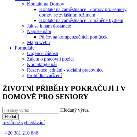
Kontakt na Domov
Kontakt na zaměstnance - domov pro seniory,
domov se zvláštním režimem
Kontakt na zaměstnance - chráněné bydlení
Jak se k nám dostanete
Napište nám
Půjčovna kompenzačních pomůcek
Mapa webu
Formuláře
Urgence žádosti
Zájem o pracovní pozici
Kontaktujte nás
Rezervace jednání - sociální pracovnice
Prohlídka zařízení
ŽIVOTNÍ PŘÍBĚHY POKRAČUJÍ I V
DOMOVĚ PRO SENIORY
Hledaný výraz
Hledat
rozšířené vyhledávání
+420 381 210 846