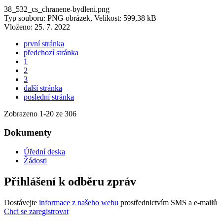
38_532_cs_chranene-bydleni.png
Typ souboru: PNG obrázek, Velikost: 599,38 kB
Vloženo:
25. 7. 2022
první stránka
předchozí stránka
1
2
3
další stránka
poslední stránka
Zobrazeno
1
-
20
ze 306
Dokumenty
Úřední deska
Žádosti
Přihlášení k odběru zpráv
Dostávejte
informace z našeho webu
prostřednictvím SMS a e-mailů
Chci se zaregistrovat