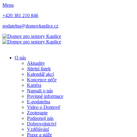
Menu
+420 381 210 846
podatelna@domovkaplice.cz
O nás
Aktuality
Jídelní lístek
Kalendář akcí
Koncepce péče
Kariéra
Napsali o nás
Povinné informace
E-podatelna
Video o Domově
Zooterapie
Podporují nás
Dobrovolnictví
Vzdělávání
Praxe a stáže