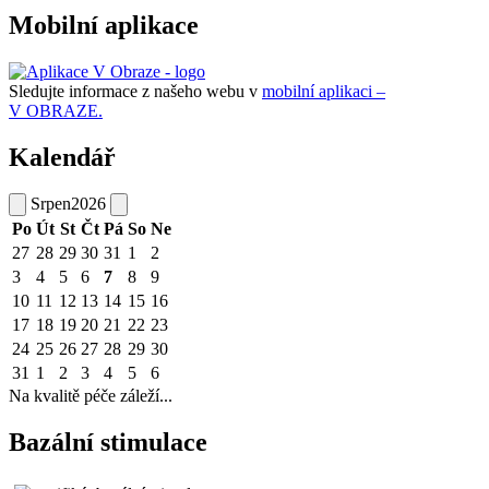
Mobilní aplikace
Sledujte informace z našeho webu v
mobilní aplikaci –
V OBRAZE.
Kalendář
Srpen
2026
Po
Út
St
Čt
Pá
So
Ne
27
28
29
30
31
1
2
3
4
5
6
7
8
9
10
11
12
13
14
15
16
17
18
19
20
21
22
23
24
25
26
27
28
29
30
31
1
2
3
4
5
6
Na kvalitě péče záleží...
Bazální stimulace